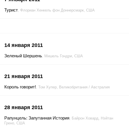
Турист
, Флориан Хенкель фон Доннерсмарк, США
14 января 2011
Зеленый Шершень
, Мишель Гондри, США
21 января 2011
Король говорит!
, Том Хупер, Великобритания / Австралия
28 января 2011
Рапунцель: Запутанная История
, Байрон Ховард, Нэйтан
Грено, США