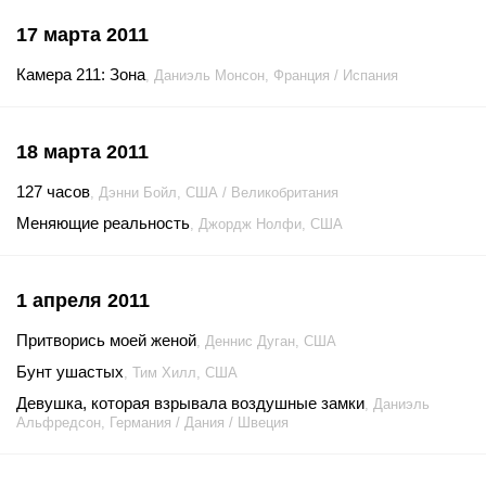
17 марта 2011
Камера 211: Зона
, Даниэль Монсон, Франция / Испания
18 марта 2011
127 часов
, Дэнни Бойл, США / Великобритания
Меняющие реальность
, Джордж Нолфи, США
1 апреля 2011
Притворись моей женой
, Деннис Дуган, США
Бунт ушастых
, Тим Хилл, США
Девушка, которая взрывала воздушные замки
, Даниэль
Альфредсон, Германия / Дания / Швеция