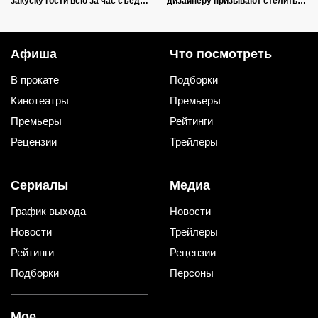
закуску гости всю за час съедят
дизайнеру призывают стелить
(рецепт-пятиминутка)
пол в квартирах только так
Афиша
Что посмотреть
В прокате
Подборки
Кинотеатры
Премьеры
Премьеры
Рейтинги
Рецензии
Трейлеры
Сериалы
Медиа
График выхода
Новости
Новости
Трейлеры
Рейтинги
Рецензии
Подборки
Персоны
Мое