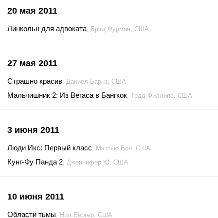
20 мая 2011
Линкольн для адвоката
, Брэд Фурман, США
27 мая 2011
Страшно красив
, Даниел Барнз, США
Мальчишник 2: Из Вегаса в Бангкок
, Тодд Филлипс, США
3 июня 2011
Люди Икс: Первый класс
, Мэттью Вон, США
Кунг-Фу Панда 2
, Дженнифер Ю, США
10 июня 2011
Области тьмы
, Нил Бергер, США