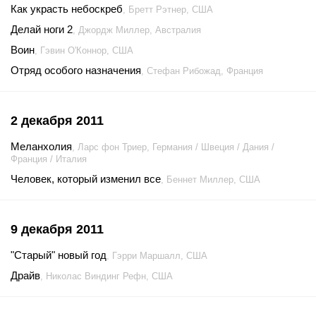
Как украсть небоскреб
, Бретт Рэтнер, США
Делай ноги 2
, Джордж Миллер, Австралия
Воин
, Гэвин О'Коннор, США
Отряд особого назначения
, Стефан Рибожад, Франция
2 декабря 2011
Меланхолия
, Ларс фон Триер, Германия / Швеция / Дания /
Франция / Италия
Человек, который изменил все
, Беннет Миллер, США
9 декабря 2011
"Старый" новый год
, Гэрри Маршалл, США
Драйв
, Николас Виндинг Рефн, США