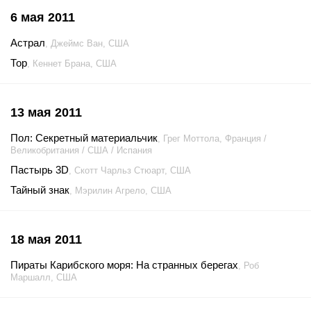
6 мая 2011
Астрал
, Джеймс Ван, США
Тор
, Кеннет Брана, США
13 мая 2011
Пол: Секретный материальчик
, Грег Моттола, Франция /
Великобритания / США / Испания
Пастырь 3D
, Скотт Чарльз Стюарт, США
Тайный знак
, Мэрилин Агрело, США
18 мая 2011
Пираты Карибского моря: На странных берегах
, Роб
Маршалл, США