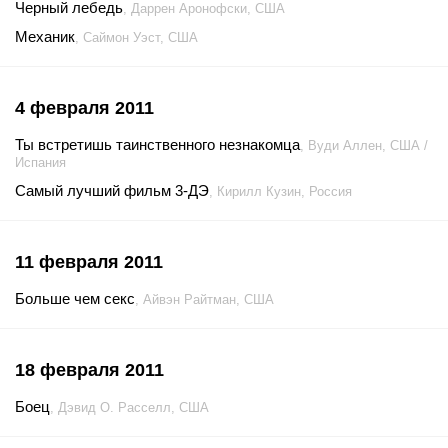
Черный лебедь
, Даррен Аронофски, США
Механик
, Саймон Уэст, США
4 февраля 2011
Ты встретишь таинственного незнакомца
, Вуди Аллен, США /
Испания
Самый лучший фильм 3-ДЭ
, Кирилл Кузин, Россия
11 февраля 2011
Больше чем секс
, Айвэн Райтман, США
18 февраля 2011
Боец
, Дэвид О. Расселл, США