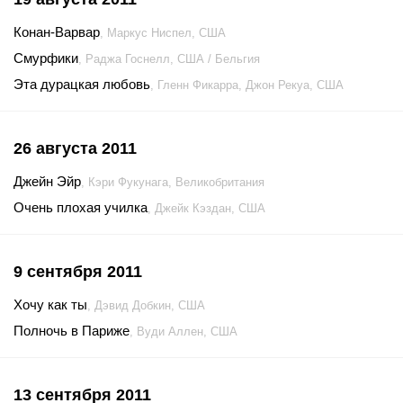
Конан-Варвар
, Маркус Ниспел, США
Смурфики
, Раджа Госнелл, США / Бельгия
Эта дурацкая любовь
, Гленн Фикарра, Джон Рекуа, США
26 августа 2011
Джейн Эйр
, Кэри Фукунага, Великобритания
Очень плохая училка
, Джейк Кэздан, США
9 сентября 2011
Хочу как ты
, Дэвид Добкин, США
Полночь в Париже
, Вуди Аллен, США
13 сентября 2011