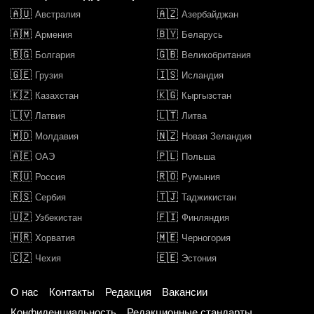
🇦🇺
🇦🇿
Австралия
Азербайджан
🇦🇲
🇧🇾
Армения
Беларусь
🇧🇬
🇬🇧
Болгария
Великобритания
🇬🇪
🇮🇸
Грузия
Исландия
🇰🇿
🇰🇬
Казахстан
Кыргызстан
🇱🇻
🇱🇹
Латвия
Литва
🇲🇩
🇳🇿
Молдавия
Новая Зеландия
🇦🇪
🇵🇱
ОАЭ
Польша
🇷🇺
🇷🇴
Россия
Румыния
🇷🇸
🇹🇯
Сербия
Таджикистан
🇺🇿
🇫🇮
Узбекистан
Финляндия
🇭🇷
🇲🇪
Хорватия
Черногория
🇨🇿
🇪🇪
Чехия
Эстония
О нас
Контакты
Редакция
Вакансии
Конфиденциальность
Редакционные стандарты