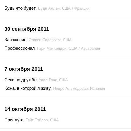
Будь что будет
, Вуди Аллен, США / Франция
30 сентября 2011
Заражение
, Стивен Содерберг, США
Профессионал
, Гэри МакКендри, США / Австралия
7 октября 2011
Секс по дружбе
, Уилл Глак, США
Кожа, в которой я живу
, Педро Альмодовар, Испания
14 октября 2011
Прислуга
, Тейт Тэйлор, США