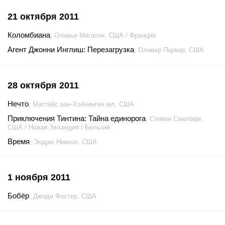
21 октября 2011
Коломбиана
, Оливье Мегатон, США / Франция
Агент Джонни Инглиш: Перезагрузка
, Оливер Паркер, США
28 октября 2011
Нечто
, Маттейс ван-Хэйнинген мл, США
Приключения Тинтина: Тайна единорога
, Стивен Спилберг,
США / Новая Зеландия / Бельгия
Время
, Эндрю Никкол, США
1 ноября 2011
Бобёр
, Джоди Фостер, США