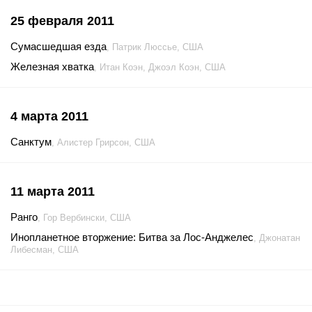
25 февраля 2011
Сумасшедшая езда
, Патрик Люссье, США
Железная хватка
, Итан Коэн, Джоэл Коэн, США
4 марта 2011
Санктум
, Алистер Грирсон, США
11 марта 2011
Ранго
, Гор Вербински, США
Инопланетное вторжение: Битва за Лос-Анджелес
, Джонатан
Либесман, США