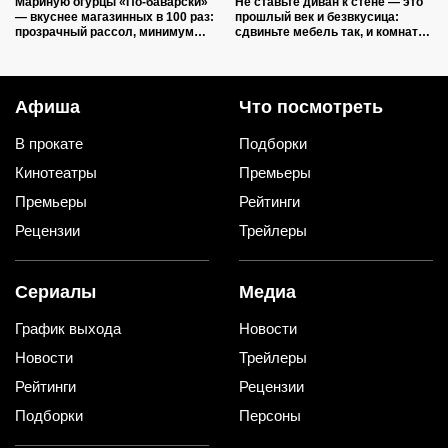
Мариную огурцы «По-баварски»
Не ставьте диван к стене — это
— вкуснее магазинных в 100 раз:
прошлый век и безвкусица:
прозрачный рассол, минимум
сдвиньте мебель так, и комната
уксуса и звонкий хруст зимой
преобразится как после ремонта
Афиша
Что посмотреть
В прокате
Подборки
Кинотеатры
Премьеры
Премьеры
Рейтинги
Рецензии
Трейлеры
Сериалы
Медиа
График выхода
Новости
Новости
Трейлеры
Рейтинги
Рецензии
Подборки
Персоны