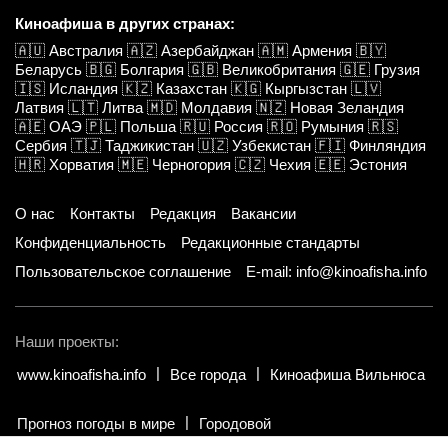
Киноафиша в других странах:
🇦🇺
Австралия
🇦🇿
Азербайджан
🇦🇲
Армения
🇧🇾
Беларусь
🇧🇬
Болгария
🇬🇧
Великобритания
🇬🇪
Грузия
🇮🇸
Исландия
🇰🇿
Казахстан
🇰🇬
Кыргызстан
🇱🇻
Латвия
🇱🇹
Литва
🇲🇩
Молдавия
🇳🇿
Новая Зеландия
🇦🇪
ОАЭ
🇵🇱
Польша
🇷🇺
Россия
🇷🇴
Румыния
🇷🇸
Сербия
🇹🇯
Таджикистан
🇺🇿
Узбекистан
🇫🇮
Финляндия
🇭🇷
Хорватия
🇲🇪
Черногория
🇨🇿
Чехия
🇪🇪
Эстония
О нас
Контакты
Редакция
Вакансии
Конфиденциальность
Редакционные стандарты
Пользовательское соглашение
E-mail: info@kinoafisha.info
Наши проекты:
www.kinoafisha.info
Все города
Киноафиша Вильнюса
Прогноз погоды в мире
Городовой