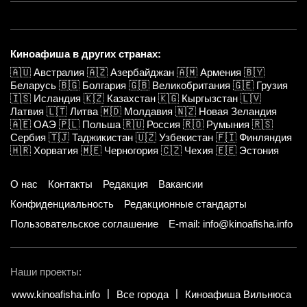
Киноафиша в других странах:
🇦🇺
Австралия
🇦🇿
Азербайджан
🇦🇲
Армения
🇧🇾
Беларусь
🇧🇬
Болгария
🇬🇧
Великобритания
🇬🇪
Грузия
🇮🇸
Исландия
🇰🇿
Казахстан
🇰🇬
Кыргызстан
🇱🇻
Латвия
🇱🇹
Литва
🇲🇩
Молдавия
🇳🇿
Новая Зеландия
🇦🇪
ОАЭ
🇵🇱
Польша
🇷🇺
Россия
🇷🇴
Румыния
🇷🇸
Сербия
🇹🇯
Таджикистан
🇺🇿
Узбекистан
🇫🇮
Финляндия
🇭🇷
Хорватия
🇲🇪
Черногория
🇨🇿
Чехия
🇪🇪
Эстония
О нас
Контакты
Редакция
Вакансии
Конфиденциальность
Редакционные стандарты
Пользовательское соглашение
E-mail: info@kinoafisha.info
Наши проекты:
www.kinoafisha.info
Все города
Киноафиша Вильнюса