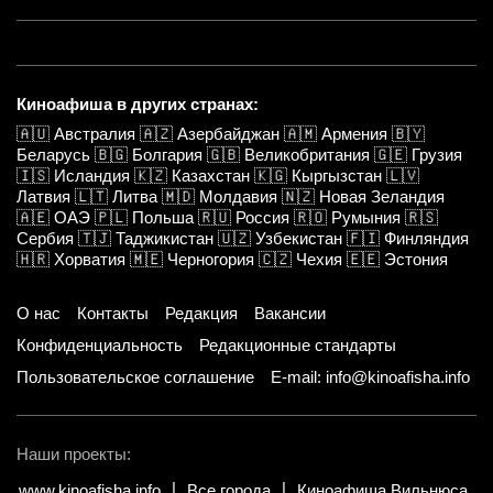
Киноафиша в других странах:
🇦🇺
Австралия
🇦🇿
Азербайджан
🇦🇲
Армения
🇧🇾
Беларусь
🇧🇬
Болгария
🇬🇧
Великобритания
🇬🇪
Грузия
🇮🇸
Исландия
🇰🇿
Казахстан
🇰🇬
Кыргызстан
🇱🇻
Латвия
🇱🇹
Литва
🇲🇩
Молдавия
🇳🇿
Новая Зеландия
🇦🇪
ОАЭ
🇵🇱
Польша
🇷🇺
Россия
🇷🇴
Румыния
🇷🇸
Сербия
🇹🇯
Таджикистан
🇺🇿
Узбекистан
🇫🇮
Финляндия
🇭🇷
Хорватия
🇲🇪
Черногория
🇨🇿
Чехия
🇪🇪
Эстония
О нас
Контакты
Редакция
Вакансии
Конфиденциальность
Редакционные стандарты
Пользовательское соглашение
E-mail: info@kinoafisha.info
Наши проекты:
www.kinoafisha.info
Все города
Киноафиша Вильнюса