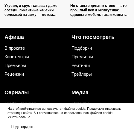
Укусил, и хруст слышат даже
Не ставьте диван к стене — это
соседи: пикантные кабачки
прошлый век и безвкусица:
соломкой на зиму — летом
сдвиньте мебель так, и комната
закатываю только так
преобразится как после ремонта
Афиша
Что посмотреть
В прокате
Подборки
Кинотеатры
Премьеры
Премьеры
Рейтинги
Рецензии
Трейлеры
Сериалы
Медиа
График выхода
Новости
На этой веб-странице используются файлы cookie. Продолжив открывать
Новости
Трейлеры
страницы сайта, Вы соглашаетесь с использованием файлов cookie.
Узнать больше
Рейтинги
Рецензии
Подтвердить
Подборки
Персоны