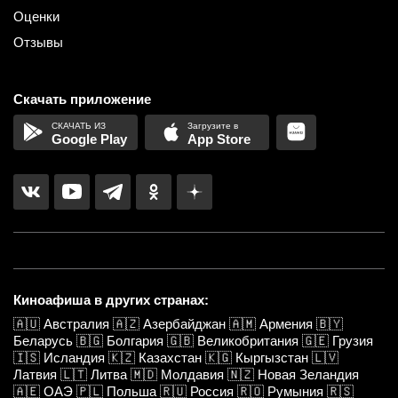
Оценки
Отзывы
Скачать приложение
Google Play
App Store
Киноафиша в других странах:
🇦🇺
Австралия
🇦🇿
Азербайджан
🇦🇲
Армения
🇧🇾
Беларусь
🇧🇬
Болгария
🇬🇧
Великобритания
🇬🇪
Грузия
🇮🇸
Исландия
🇰🇿
Казахстан
🇰🇬
Кыргызстан
🇱🇻
Латвия
🇱🇹
Литва
🇲🇩
Молдавия
🇳🇿
Новая Зеландия
🇦🇪
ОАЭ
🇵🇱
Польша
🇷🇺
Россия
🇷🇴
Румыния
🇷🇸