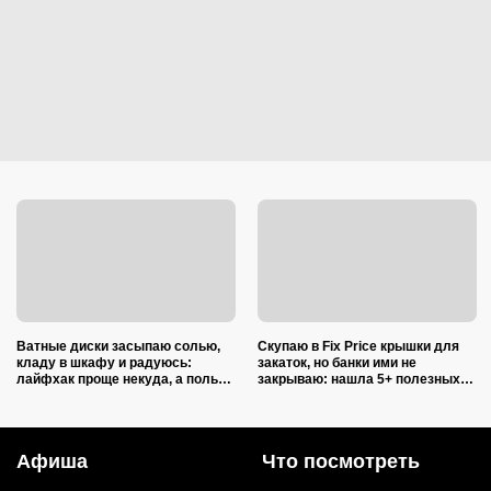
Ватные диски засыпаю солью,
Скупаю в Fix Price крышки для
кладу в шкафу и радуюсь:
закаток, но банки ими не
лайфхак проще некуда, а пользы
закрываю: нашла 5+ полезных
вагон и маленькая тележка
применений для дома и радуюсь
Афиша
Что посмотреть