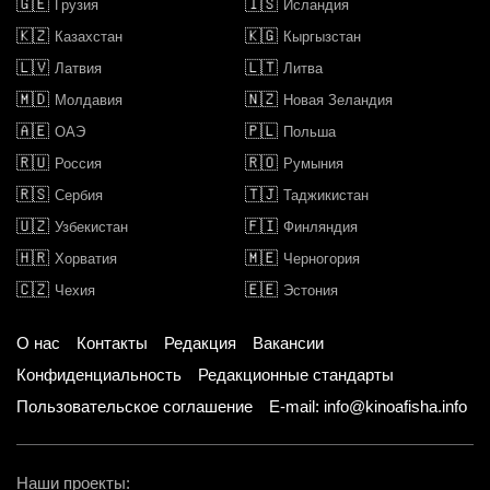
🇬🇪
🇮🇸
Грузия
Исландия
🇰🇿
🇰🇬
Казахстан
Кыргызстан
🇱🇻
🇱🇹
Латвия
Литва
🇲🇩
🇳🇿
Молдавия
Новая Зеландия
🇦🇪
🇵🇱
ОАЭ
Польша
🇷🇺
🇷🇴
Россия
Румыния
🇷🇸
🇹🇯
Сербия
Таджикистан
🇺🇿
🇫🇮
Узбекистан
Финляндия
🇭🇷
🇲🇪
Хорватия
Черногория
🇨🇿
🇪🇪
Чехия
Эстония
О нас
Контакты
Редакция
Вакансии
Конфиденциальность
Редакционные стандарты
Пользовательское соглашение
E-mail: info@kinoafisha.info
Наши проекты: