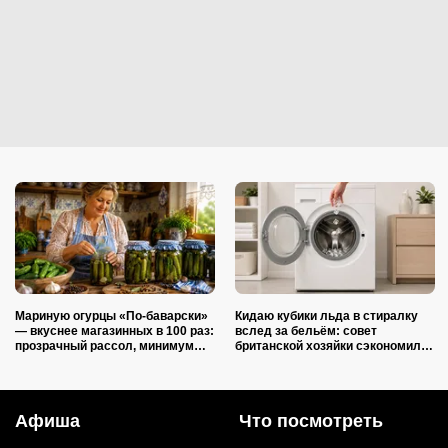
Мариную огурцы «По-баварски»
Кидаю кубики льда в стиралку
— вкуснее магазинных в 100 раз:
вслед за бельём: совет
прозрачный рассол, минимум
британской хозяйки сэкономил
уксуса и звонкий хруст зимой
кучу времени (и немного денег)
Афиша
Что посмотреть