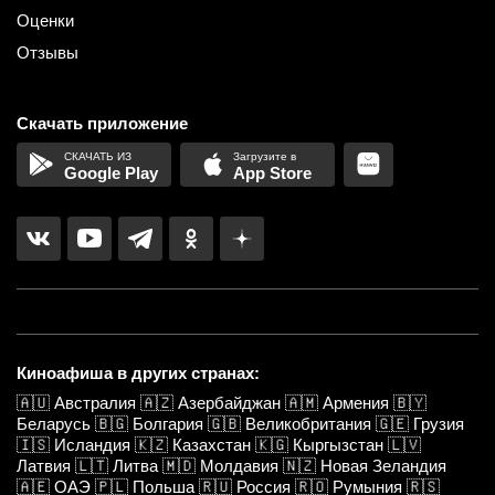
Оценки
Отзывы
Скачать приложение
Google Play
App Store
Киноафиша в других странах:
🇦🇺
Австралия
🇦🇿
Азербайджан
🇦🇲
Армения
🇧🇾
Беларусь
🇧🇬
Болгария
🇬🇧
Великобритания
🇬🇪
Грузия
🇮🇸
Исландия
🇰🇿
Казахстан
🇰🇬
Кыргызстан
🇱🇻
Латвия
🇱🇹
Литва
🇲🇩
Молдавия
🇳🇿
Новая Зеландия
🇦🇪
ОАЭ
🇵🇱
Польша
🇷🇺
Россия
🇷🇴
Румыния
🇷🇸