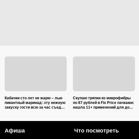
Кабачки сто лет не жарю – лью
Скупаю тряпки из микрофибры
пикантный маринад: эту нежную
по 87 рублей в Fix Price пачками:
закуску гости всю за час съедят
нашла 11+ применений для дома
(рецепт-пятиминутка)
и дачи, и ни одно не связано с
уборкой
Афиша
Что посмотреть