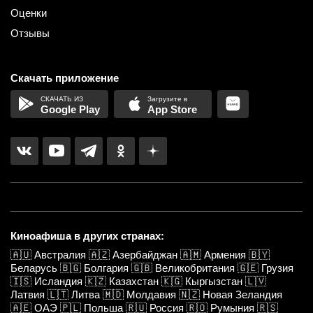
Оценки
Отзывы
Скачать приложение
Google Play
App Store
Киноафиша в других странах:
🇦🇺
Австралия
🇦🇿
Азербайджан
🇦🇲
Армения
🇧🇾
Беларусь
🇧🇬
Болгария
🇬🇧
Великобритания
🇬🇪
Грузия
🇮🇸
Исландия
🇰🇿
Казахстан
🇰🇬
Кыргызстан
🇱🇻
Латвия
🇱🇹
Литва
🇲🇩
Молдавия
🇳🇿
Новая Зеландия
🇦🇪
ОАЭ
🇵🇱
Польша
🇷🇺
Россия
🇷🇴
Румыния
🇷🇸