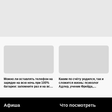
Можно ли оставлять телефон на
Каким по счёту родился, так и
зарядке на всю ночь при 100%
сложится жизнь: психолог
батареи: запомните раз и на всю
Адлер, ученик Фрейда,
жизнь (многие ошибаются)
объяснил, как очередность
влияет на судьбу
Афиша
Что посмотреть