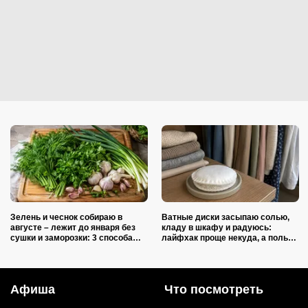
Зелень и чеснок собираю в
Ватные диски засыпаю солью,
августе – лежит до января без
кладу в шкафу и радуюсь:
сушки и заморозки: 3 способа
лайфхак проще некуда, а пользы
сохранить изумительный запах и
вагон и маленькая тележка
тот самый вкус
Афиша
Что посмотреть