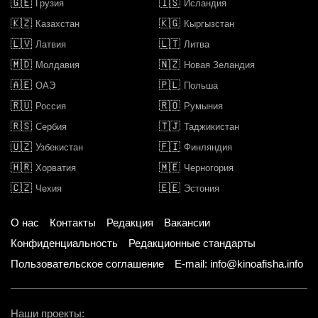
🇬🇪
🇮🇸
Грузия
Исландия
🇰🇿
🇰🇬
Казахстан
Кыргызстан
🇱🇻
🇱🇹
Латвия
Литва
🇲🇩
🇳🇿
Молдавия
Новая Зеландия
🇦🇪
🇵🇱
ОАЭ
Польша
🇷🇺
🇷🇴
Россия
Румыния
🇷🇸
🇹🇯
Сербия
Таджикистан
🇺🇿
🇫🇮
Узбекистан
Финляндия
🇭🇷
🇲🇪
Хорватия
Черногория
🇨🇿
🇪🇪
Чехия
Эстония
О нас
Контакты
Редакция
Вакансии
Конфиденциальность
Редакционные стандарты
Пользовательское соглашение
E-mail: info@kinoafisha.info
Наши проекты: