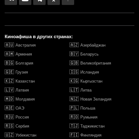
Киноафиша в других странах:
🇦🇺
🇦🇿
Австралия
Азербайджан
🇦🇲
🇧🇾
Армения
Беларусь
🇧🇬
🇬🇧
Болгария
Великобритания
🇬🇪
🇮🇸
Грузия
Исландия
🇰🇿
🇰🇬
Казахстан
Кыргызстан
🇱🇻
🇱🇹
Латвия
Литва
🇲🇩
🇳🇿
Молдавия
Новая Зеландия
🇦🇪
🇵🇱
ОАЭ
Польша
🇷🇺
🇷🇴
Россия
Румыния
🇷🇸
🇹🇯
Сербия
Таджикистан
🇺🇿
🇫🇮
Узбекистан
Финляндия