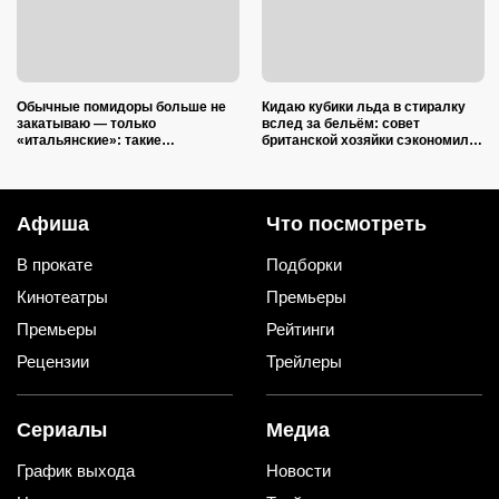
Обычные помидоры больше не
Кидаю кубики льда в стиралку
закатываю — только
вслед за бельём: совет
«итальянские»: такие
британской хозяйки сэкономил
ароматные, что всегда улетают
кучу времени (и немного денег)
со стола первыми
Афиша
Что посмотреть
В прокате
Подборки
Кинотеатры
Премьеры
Премьеры
Рейтинги
Рецензии
Трейлеры
Сериалы
Медиа
График выхода
Новости