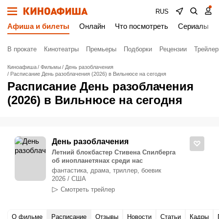
RUS
Афиша и билеты
Онлайн
Что посмотреть
Сериалы
В прокате
Кинотеатры
Премьеры
Подборки
Рецензии
Трейле
Киноафиша
Фильмы
День разоблачения
Расписание День разоблачения (2026) в Вильнюсе на сегодня
Расписание День разоблачения
(2026) в Вильнюсе на сегодня
День разоблачения
Летний блокбастер Стивена Спилберга
об инопланетянах среди нас
фантастика, драма, триллер, боевик
2026 / США
Смотреть трейлер
О фильме
Расписание
Отзывы
Новости
Статьи
Кадры