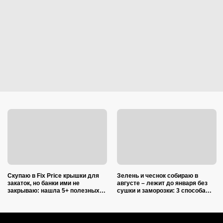
Скупаю в Fix Price крышки для
Зелень и чеснок собираю в
закаток, но банки ими не
августе – лежит до января без
закрываю: нашла 5+ полезных
сушки и заморозки: 3 способа
применений для дома и радуюсь
сохранить изумительный запах и
тот самый вкус