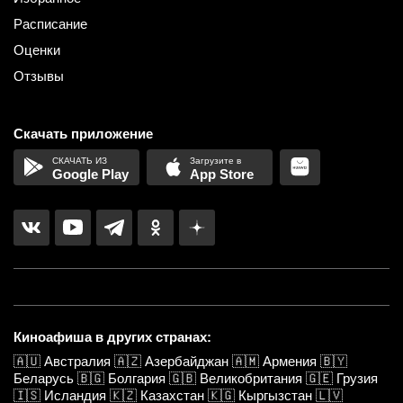
Расписание
Оценки
Отзывы
Скачать приложение
Google Play
App Store
Киноафиша в других странах:
🇦🇺
Австралия
🇦🇿
Азербайджан
🇦🇲
Армения
🇧🇾
Беларусь
🇧🇬
Болгария
🇬🇧
Великобритания
🇬🇪
Грузия
🇮🇸
Исландия
🇰🇿
Казахстан
🇰🇬
Кыргызстан
🇱🇻