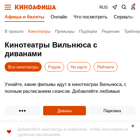
RUS
Афиша и билеты
Онлайн
Что посмотреть
Сериалы
В прокате
Кинотеатры
Премьеры
Подборки
Рецензии
Трейле
Кинотеатры Вильнюса с
диванами
Все кинотеатры
Рядом
На карте
Рейтинги
Узнайте, какие фильмы идут в кинотеатрах Вильнюса, с
полным расписанием сеансов. Добавляйте любимые
кинотеатры в избранное для быстрого доступа к афише.
Выбирайте новинки проката, удобное время и покупайте
Диваны
Парковка
билеты в кино онлайн без очередей. Это просто, быстро и
безопасно!
Не пропустите премьеры – бронируйте места заранее.
Добавляйте кинотеатры в избранное, чтобы пользоваться
Приятного просмотра!
удобным расписанием